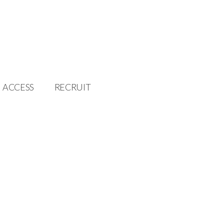
 DESIGN STUDIO – イッソ・デザインスタジオ – | nista | nista c
ACCESS
RECRUIT