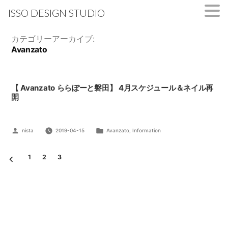
ISSO DESIGN STUDIO
コ
カテゴリーアーカイブ:
ン
Avanzato
テ
ン
ツ
【 Avanzato ららぽーと磐田】 4月スケジュール＆ネイル再
へ
開
ス
キ
ッ
投
カ
nista
2019-04-15
Avanzato
,
Information
プ
稿
テ
者:
ゴ
1
2
3
リ
投
ー:
稿
ナ
ビ